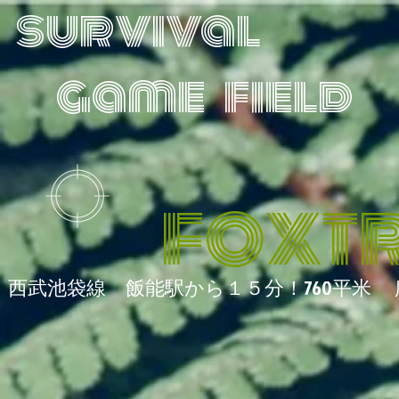
survival
game field
FOXT
西武池袋線 飯能駅から１５
分！760平米 