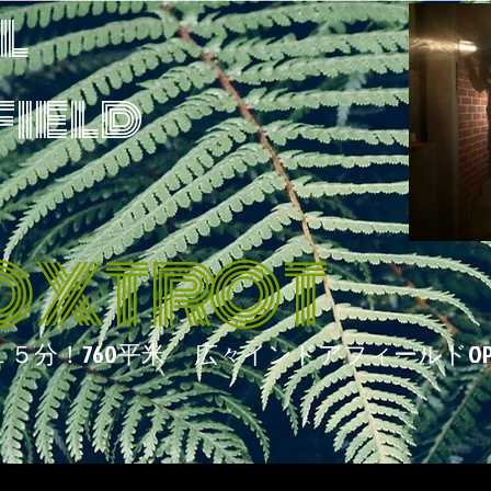
l
ield
OXTROT
１５
分！760平米 広々インドアフィールドOPEN