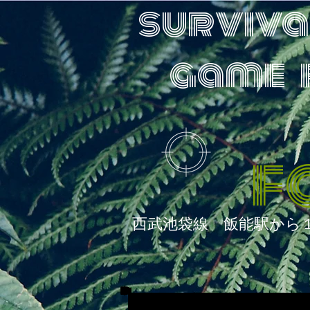
surviva
game f
F
西武池袋線 飯能駅から