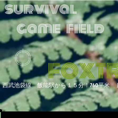
survival
game field
FOXT
西武池袋線 飯能駅から１５
分！760平米 