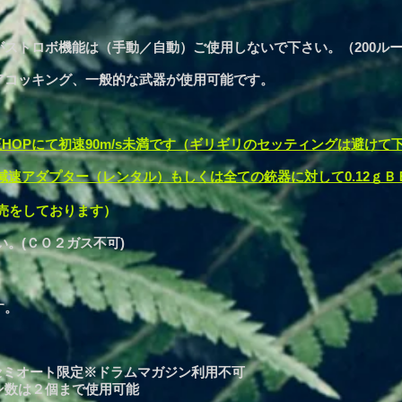
。
がストロボ機能は
（手動／自動）ご使用しないで下さい。（200ル
アコッキング、一般的な武器が使用可能です。
 適正HOPにて初速90m/s未満です（ギリギリのセッティングは避けて
減速アダプター（レンタル）もしくは全ての銃器に対して0.12ｇＢ
販売をしております）
さい。(ＣＯ２ガス不可)
す。
※セミオート限定※ドラムマガジン利用不可
ン数は２個まで使用可能