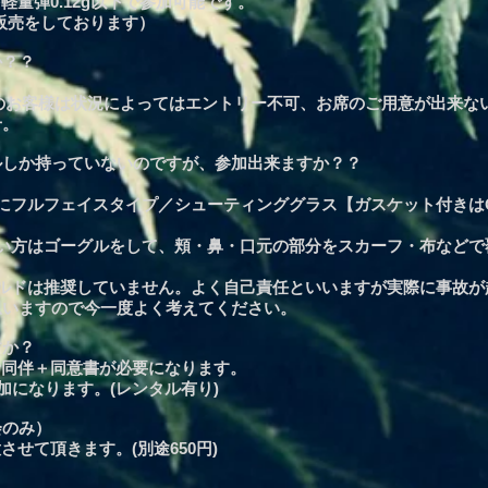
量弾0.12g以下で参加可能です。
の販売をしております）
か？？
お客様は状況によってはエントリー不可、お席のご用意が出来
せ。
ルしか持っていないのですが、参加出来ますか？？
フルフェイスタイプ／シューティンググラス【ガスケット付きは
い方はゴーグルをして、頬・鼻・口元の部分をスカーフ・布など
ルドは推奨していません。よく自己責任といいますが実際に事故
いますので今一度よく考えてください。
すか？
者同伴＋同意書が必要になります。
になります。(レンタル有り)
会のみ）
せて頂きます。(別途650円)