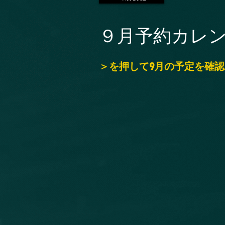
​９月予約カレ
＞を押して9月の予定を確