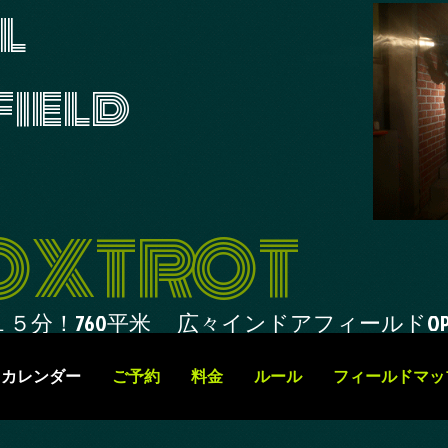
l
ield
OXTROT
１５
分！760平米 広々インドアフィールドOPEN
カレンダー
ご予約
料金
ルール
フィールドマッ