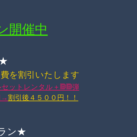
ン開催中
★
加費を割引いたします
ルセットレンタル＋BB弾
円→
割引後４５００円！！
ラン★