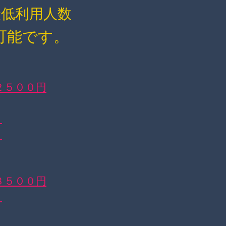
最低利用人数
可能です。
２５００円
０
０
３５００円
０