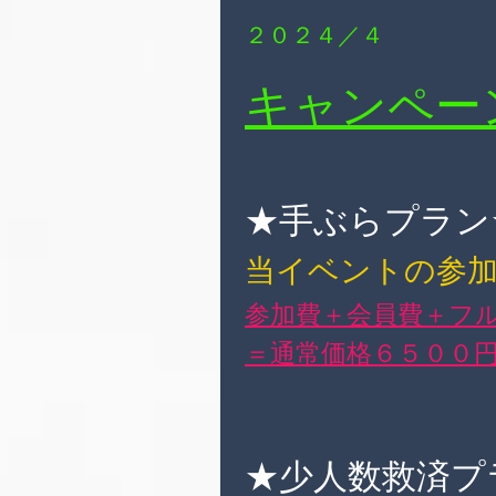
２０２４／４
キャン
ペー
★手ぶらプラン
当イベントの参
参加費＋会員費＋フ
＝通常価格６５００
★少人数救済プ