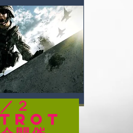
８／２
XTROT