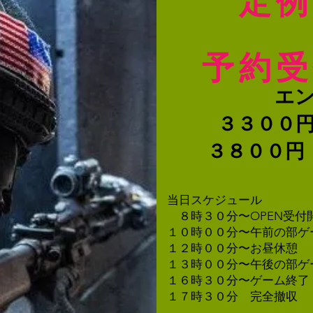
定例
​予約
エ
​３３００
３８００円
当日スケジュール
８時３０分〜OPEN受付
１０時００分〜午前の部ゲ
１２時００分〜お昼休憩
１３時００分〜午後の部ゲ
１６時３０分〜ゲーム終了
１７時３０分 完全撤収