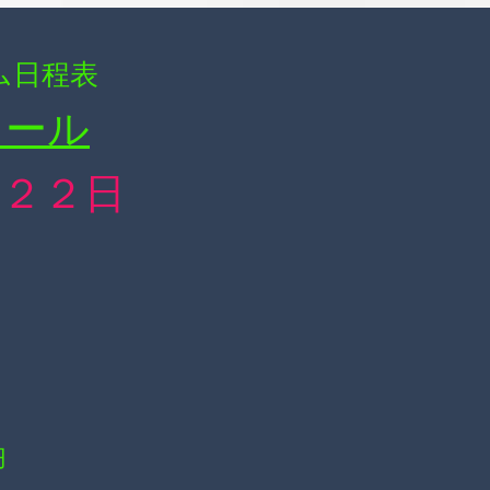
ム日程表
ュール
／２２日
円