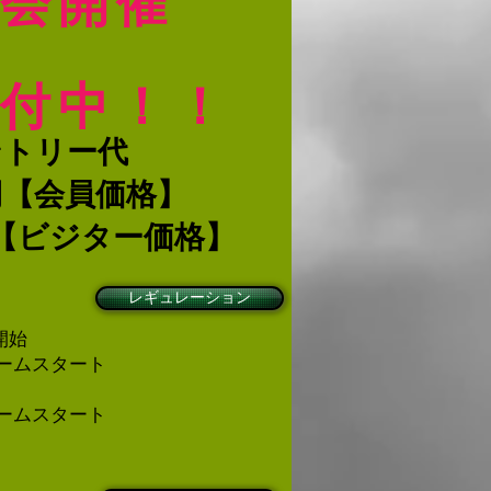
会​開催
受付中！！
ントリー代
円【会員価格】
【ビジター価格】
レギュレーション
開始
ームスタート
ームスタート