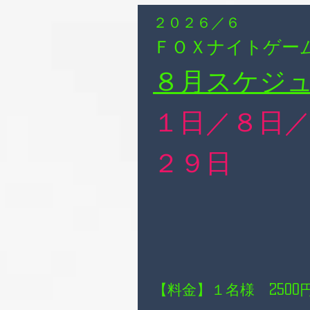
２０２６／６
ＦＯＸナイトゲー
８月スケジ
１日／８日​
​
​２９日
【料金】１名様
2500