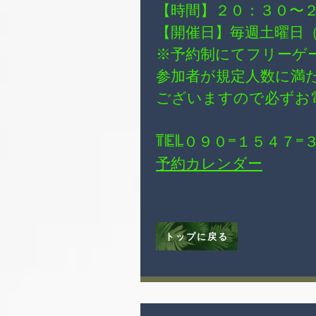
【時間】２０：３０〜
【開催日】毎週土曜日
※予約制にてフリーゲ
参加者が規定人数に満
ございますので必ずお
TEL０９０−１５４７−
予約カレンダー
トップに戻る