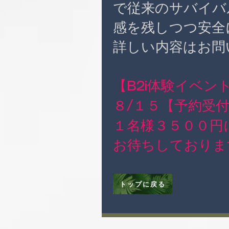
で従来のサバイバ
感を残しつつ安全
詳しい内容はお問
イベン
【B2i体験
​８
【予約受
/１５
​１名様３５００
​お待ちしており
トップに戻る