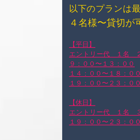
以下のプランは
４名様〜貸切が
【平日】
エントリー代 １名 
９：００〜１３：００
１４：００〜１８：０
１９：００〜２３：０
【休日】
エントリー代 １名 
１９：００〜２３：０